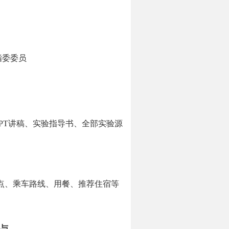
指委委员
PPT讲稿、实验指导书
、
全部实验源
点、
乘车路线
、
用餐、
推荐
住宿
等
与
。