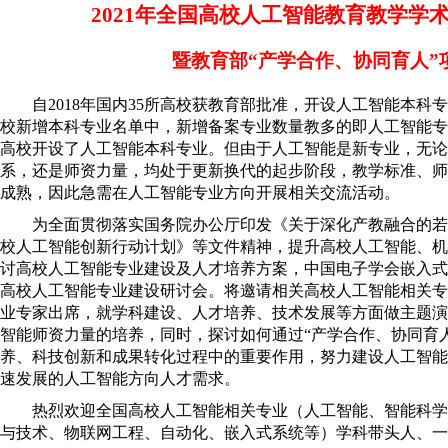
202
1
年
全国高校人工智能
教育教学学
暨
教育部
“产学合作
、
协同育人
”
自
2018年国内35所高校获教育部批准，开设人工智能本科专业
校新增本科专业名单中，新增备案专业数量教多的
即
人工智能
专
高校开设了人工智能本科专业。但由于人工智能是新专业，
无论
系
，还是
师资力量
，均处于更新换代的起步阶段
，教学标准、师
成熟，因此急需在人工智能专业
方向
开展相关
交流活动
。
为全面贯彻落实国务院办公厅印发《关于深化产教融合的若
校人工智能创新行动计划》等文件精神，提升高校人工智能、机
讨高校人工智能专业建设及人才培养方案，中国电子学会嵌入式
高校人工智能
专业建设研讨会
。
将邀请
相关高校
人工智能相关专
业专家出席
，就学科建设、人才培养、技术发展等方面
做主题演
智能师资力量
的培养
，同时，探讨如何
通过
“
产学合作
、
协同育
养、科技创新和成果转化过程中的重要作用
，
努力建设人工智能
速发展的人工智能
方向
人才
需求
。
热烈欢迎
全国高校人工智能相关专业（
人工智能、
智能科学
与技术、物联网工程、
自动化、
嵌入式系统等）学科带头人、一