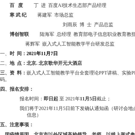
百
度
丁
进
百度
AI技术生态部产品经理
寒
武 纪
蒋建军
市场总监
刘雨辰
博
士
产品总监
博创智联
陆海军
总经理
教育部电子信息职业教育教
蒋辉军
嵌入式
人工智能
教学平台研发总监
一、
时
间：
2021年
11
月
7
日
二、
地
点：
北京
.
北京歌华
开元大酒店
三、资
料
：
嵌入式
人工智能
教学平台
全套理论
PPT讲稿、实验
码。
四、报名安排：
报名时间：
即日起
至
2021年
11
月
5
日
截
止
；
我们将于
2021年
11
月
5
日前下发确认通知函（
研讨会
地
信息）
五、
注意事项：
因
疫情原因，北京市以外
区域
高校领导、老师，以线上形式
参