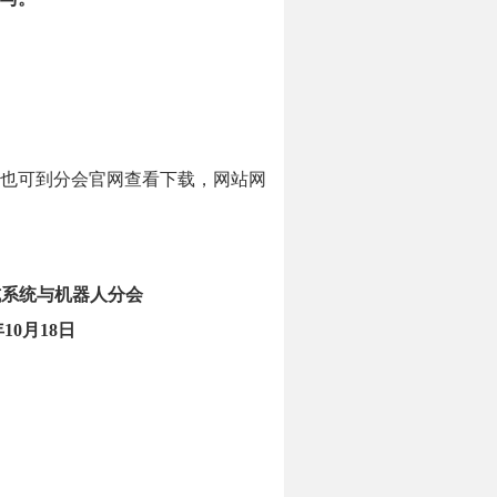
也可
到分会官网查看下载，网站网
式系统与机器人分会
年
10
月
1
8
日