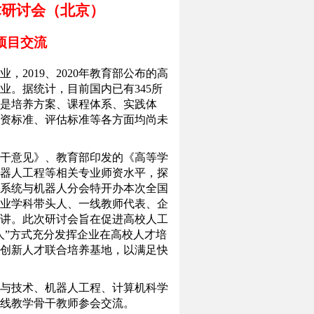
术研讨会
（北京）
项目交流
，2019、2020年教育部公布的高
业。据统计，目前国内已有
345所
是培养方案、课程体系、实践体
资标准、评估标准等各方面均尚未
干意见》、教育部印发
的
《高等学
器人工程等相关专业师资水平，探
系统与机器人分会特开办本次全国
业
学科带头人、一线教师代表
、
企
讲。
此次研讨会
旨在
促进高校
人工
人
”方式
充分发挥企业在高校人才培
创新人才
联合
培养
基地
，以
满足快
与技术、机器人工程、计算机科学
线教学骨干教师
参会交流
。