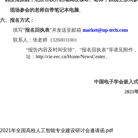
现场
参会
的老师
自带笔记本电脑
。
六、报名方式：
填写
“
报名回执表
”并发送至邮箱
market@up-tech.com
联系人
：
张
老师
13260031001
“
报告内容
及
时间安排
”
、
“报名回执
表
”
等
请
见附件，
址：
http://cie-eec.cn/Home/NewsCenter
。
中国电子学会嵌入
2021
2021年全国高校人工智能专业建设研讨会邀请函.pdf