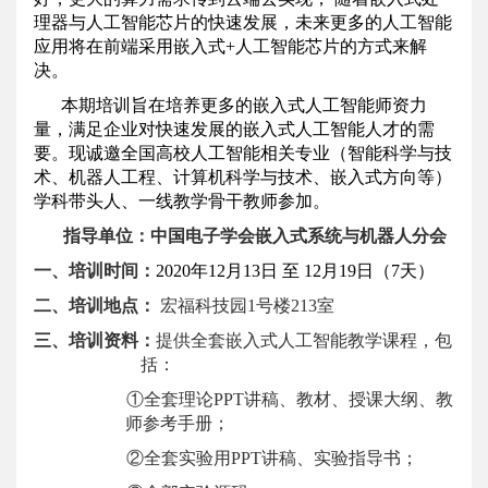
理器与人工智能芯片的快速发展，未来更多的人工智能
应用将在前端采用嵌入式
+
人工智能芯片的方式来解
决。
本期培训
旨在培养更多的嵌入式人工智能师资力
量，
满足企业对快速发展的嵌入式人工智能人才的需
要。现诚邀全国高校
人工智能
相关专业（智能科学与技
术
、机器人工程、
计算机科学与技术、嵌入式方向等）
学科带头人、一线教学骨干教师参加。
指导单位：
中国电子学会嵌入式系统
与机器人分会
一、培训时间：
2020
年
12
月
13
日 至
12
月
19
日（
7
天）
二、培训地点：
宏福科技园
1
号楼
2
13
室
三、培训资料：
提供全套
嵌入式人工智能
教学课程，包
括：
①
全套理论
PPT
讲稿、教材、授课大纲、教
师参考手册
；
②
全套实验用
PPT
讲稿、实验指导书
；