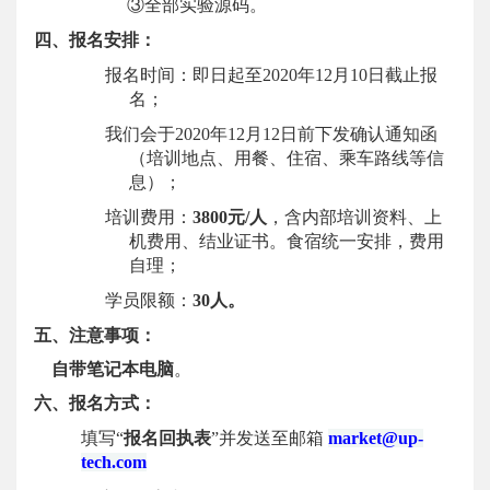
③
全部实验源码
。
四、报名安排：
报名时间：
即日
起至
20
20
年
12
月
10
日截止报
名
；
我们会于
20
20
年
12
月
12
日前下发确认
通知函
（培训地点、用餐、住宿、乘车路线等信
息）
；
培训费用：
38
00
元
/
人
，含内部培训资料、上
机费用
、结业证书。
食宿统一安排，费用
自理；
学员限额：
30
人
。
五、注意事项：
自带笔记本电脑
。
六
、报名方式：
填写
“
报名回执表
”并发送至邮箱
market@up-
tech.com