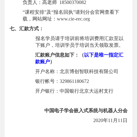
负责人：高
老师
18500370082
“课程安排”及“报名回执”请到分会官网查看下
载，
网站
网址
：
www.cie-eec.org
七
、汇款方式：
报名学员请于培训前将培训费用汇款至以
下账户，培训学员于培训当天领取发票。
汇款账户信息如下：（
以下是唯一指定汇
款账户
）
开户名称：北京博创智联科技有限公司
银行帐号：
329861180672
开户银行：中国银行北京
大运村
支行
中国电子学会嵌入式系统
与机器人分会
20
20
年
11
月
1
1
日