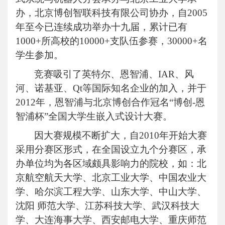
办，北京博创智联科技有限公司协办，自
2005
年至今已连续成功举办十九届，累计已有
1000+
所高校的
10000+
支队伍参赛，
30000+
名
学生参加。
竞赛吸引了英特尔、恩智浦、
IAR
、风
河、诺基亚、
Qt
等国际知名企业的加入，并于
2012
年，恩智浦与北京博创合作冠名“博创
-
恩
智浦杯”全国大学生嵌入式设计大赛。
因大赛规模不断扩大，自
2010
年开始大赛
采用分赛区形式，在全国设立九个分赛区，承
办单位均为各区域颇具影响力的院校，如
：
北
京航空航天大学、北京工业大学、中国农业大
学、哈尔滨工程大学、山东大学、中山大学、
沈阳
师范大学、江苏科技大学、武汉科技大
学、大连海事大学、西安邮电大学、重庆师范